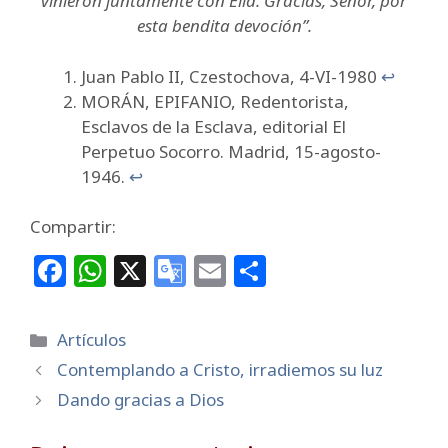
vinieron juntamente con Ella. Gracias, Señor, por
esta bendita devoción”.
Juan Pablo II, Czestochova, 4-VI-1980
↩︎
MORÁN, EPIFANIO, Redentorista,
Esclavos de la Esclava, editorial El
Perpetuo Socorro. Madrid, 15-agosto-
1946.
↩︎
Compartir:
F
W
X
G
E
C
a
h
o
m
o
c
at
o
ai
m
Categorías
Artículos
e
s
gl
l
p
Contemplando a Cristo, irradiemos su luz
b
A
e
ar
Dando gracias a Dios
o
p
Tr
ti