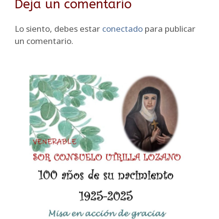
Deja un comentario
o
p
a
r
k
n
Lo siento, debes estar
conectado
para publicar
sl
un comentario.
at
e