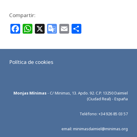
Compartir:
F
W
X
G
E
C
a
h
o
m
o
c
at
o
ai
m
e
s
gl
l
p
Política de cookies
b
A
e
ar
o
p
Tr
ti
o
p
a
r
Monjas Mínimas
- C/ Minimas, 13. Apdo. 92. C.P. 13250 Daimiel
k
n
(Ciudad Real) - España
sl
at
Teléfono: +34 926 85 03 57
e
email: minimasdaimiel@minimas.org